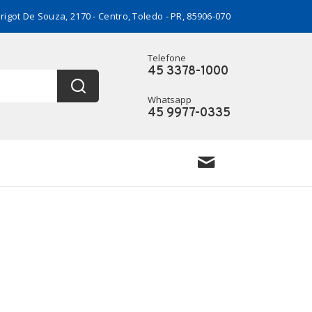
rigot De Souza, 2170 - Centro, Toledo - PR, 85906-070
Telefone
45 3378-1000
Whatsapp
45 9977-0335