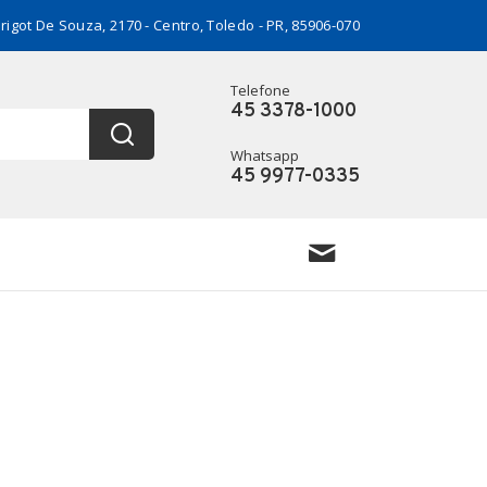
rigot De Souza, 2170 - Centro, Toledo - PR, 85906-070
Telefone
45 3378-1000
Whatsapp
45 9977-0335