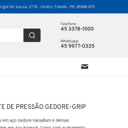
rigot De Souza, 2170 - Centro, Toledo - PR, 85906-070
Telefone
45 3378-1000
Whatsapp
45 9977-0335
TE DE PRESSÃO GEDORE-GRIP
s em aço Gedore-Vanadium e demais
tes em aço especial. Corpo com acabamento