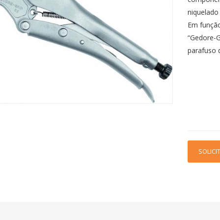
niquelado
Em função
“Gedore-G
parafuso d
SOLICI